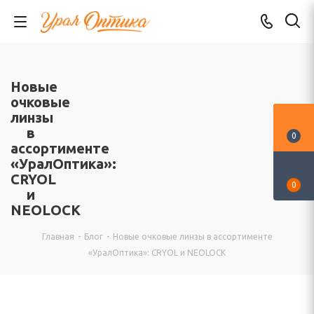
Новые
очковые
линзы
в
0
ассортименте
«УралОптика»:
CRYOL
0
и
NEOLOCK
Главная
-
Блог
-
Новые очковые линзы в ассортименте
«УралОптика»: CRYOL и NEOLOCK