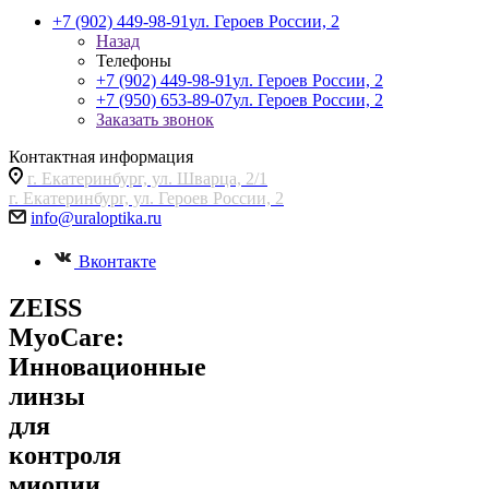
+7 (902) 449-98-91
ул. Героев России, 2
Назад
Телефоны
+7 (902) 449-98-91
ул. Героев России, 2
+7 (950) 653-89-07
ул. Героев России, 2
Заказать звонок
Контактная информация
г. Екатеринбург, ул. Шварца, 2/1
г. Екатеринбург, ул. Героев России, 2
info@uraloptika.ru
Вконтакте
ZEISS
MyoCare:
Инновационные
линзы
для
контроля
миопии