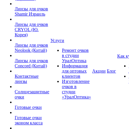
Линзы для очков
Shamir Израиль
Линзы для очков
CRYOL (Ю.
Корея)
Услуги
Линзы для очков
Neolook (Китай)
Ремонт очков
в студии
Как к
Линзы для очков
УралОптика
Concord (Китай)
Информация
для оптовых
Акции
Блог
Контактные
клиентов
линзы
Изготовление
очков в
Солнцезащитные
студии
очки
«УралОптика»
Готовые очки
Готовые очки
эконом класса