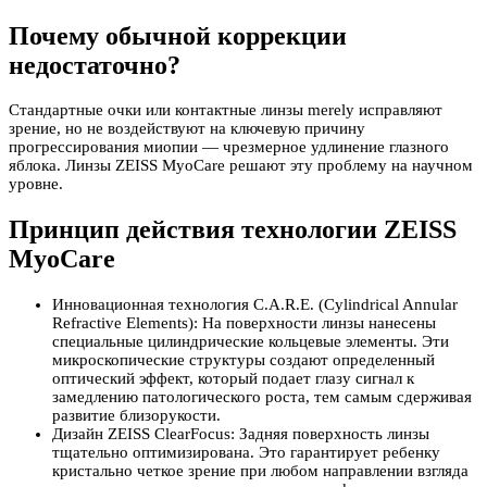
Почему обычной коррекции
недостаточно?
Стандартные очки или контактные линзы merely исправляют
зрение, но не воздействуют на ключевую причину
прогрессирования миопии — чрезмерное удлинение глазного
яблока. Линзы ZEISS MyoCare решают эту проблему на научном
уровне.
Принцип действия технологии ZEISS
MyoCare
Инновационная технология C.A.R.E. (Cylindrical Annular
Refractive Elements): На поверхности линзы нанесены
специальные цилиндрические кольцевые элементы. Эти
микроскопические структуры создают определенный
оптический эффект, который подает глазу сигнал к
замедлению патологического роста, тем самым сдерживая
развитие близорукости.
Дизайн ZEISS ClearFocus: Задняя поверхность линзы
тщательно оптимизирована. Это гарантирует ребенку
кристально четкое зрение при любом направлении взгляда