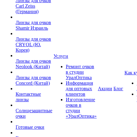
Линзы для очков
Carl Zeiss
(Германия)
Линзы для очков
Shamir Израиль
Линзы для очков
CRYOL (Ю.
Корея)
Услуги
Линзы для очков
Neolook (Китай)
Ремонт очков
в студии
Как к
Линзы для очков
УралОптика
Concord (Китай)
Информация
для оптовых
Акции
Блог
Контактные
клиентов
линзы
Изготовление
очков в
Солнцезащитные
студии
очки
«УралОптика»
Готовые очки