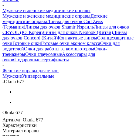
-
Мужские и женские медицинские оправы
Мужские и женские медицинские оправы
Детские
медицинские оправы
Линзы для очков Carl Zeiss
(Германия)
Линзы для очков Shamir Израиль
Линзы для очков
CRYOL (Ю. Корея)
Линзы для очков Neolook (Китай)
Линзы
для очков Concord (Китай)
Контактные линзы
Солнцезащитные
очки
Готовые очки
Готовые очки эконом класса
Очки для
водителей
Очки для работы за компьютером
Очки-
тренажеры
Очки глаукомные
Аксессуары для
очков
Подарочные сертификаты
-
Женские оправы для очков
Мужские
Универсальные
-
Okula 677
Okula 677
Артикул:
Okula 677
Характеристики
Материал оправы