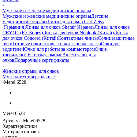
-
Мужские и женские медицинские оправы
Мужские и женские медицинские оправы
Детские
медицинские оправы
Линзы для очков Carl Zeiss
(Германия)
Линзы для очков Shamir Израиль
Линзы для очков
CRYOL (Ю. Корея)
Линзы для очков Neolook (Китай)
Линзы
для очков Concord (Китай)
Контактные линзы
Солнцезащитные
очки
Готовые очки
Готовые очки эконом класса
Очки для
водителей
Очки для работы за компьютером
Очки-
тренажеры
Очки глаукомные
Аксессуары для
очков
Подарочные сертификаты
-
Женские оправы для очков
Мужские
Универсальные
-
Merel 6528
Merel 6528
Артикул:
Merel 6528
Характеристики
Материал оправы