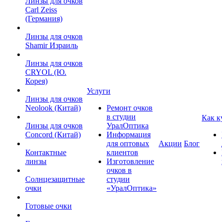
Линзы для очков
Carl Zeiss
(Германия)
Линзы для очков
Shamir Израиль
Линзы для очков
CRYOL (Ю.
Корея)
Услуги
Линзы для очков
Neolook (Китай)
Ремонт очков
в студии
Как к
Линзы для очков
УралОптика
Concord (Китай)
Информация
для оптовых
Акции
Блог
Контактные
клиентов
линзы
Изготовление
очков в
Солнцезащитные
студии
очки
«УралОптика»
Готовые очки