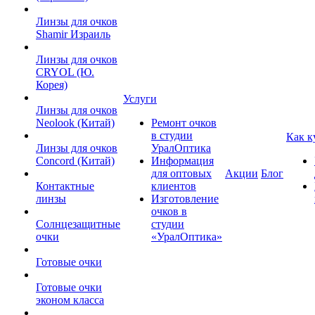
Линзы для очков
Shamir Израиль
Линзы для очков
CRYOL (Ю.
Корея)
Услуги
Линзы для очков
Neolook (Китай)
Ремонт очков
в студии
Как к
Линзы для очков
УралОптика
Concord (Китай)
Информация
для оптовых
Акции
Блог
Контактные
клиентов
линзы
Изготовление
очков в
Солнцезащитные
студии
очки
«УралОптика»
Готовые очки
Готовые очки
эконом класса