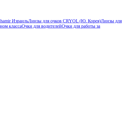
Shamir Израиль
Линзы для очков CRYOL (Ю. Корея)
Линзы для
ном класса
Очки для водителей
Очки для работы за