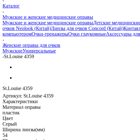
-
Каталог
-
Мужские и женские медицинские оправы
Мужские и женские медицинские оправы
Детские медицински
очков Neolook (Китай)
Линзы для очков Concord (Китай)
Контак
компьютером
Очки-тренажеры
Очки глаукомные
Аксессуары для
-
Женские оправы для очков
Мужские
Универсальные
-
St.Louise 4359
St.Louise 4359
Артикул:
St.Louise 4359
Характеристики
Материал оправы
пластик
Цвет
Серый
Ширина линзы(мм)
54