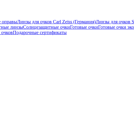
е оправы
Линзы для очков Carl Zeiss (Германия)
Линзы для очков 
тные линзы
Солнцезащитные очки
Готовые очки
Готовые очки эко
 очков
Подарочные сертификаты