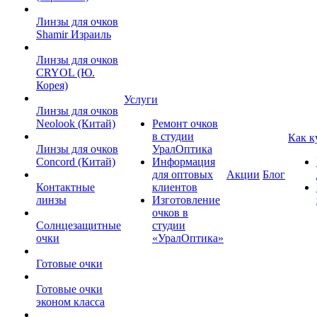
Линзы для очков
Shamir Израиль
Линзы для очков
CRYOL (Ю.
Корея)
Услуги
Линзы для очков
Neolook (Китай)
Ремонт очков
в студии
Как к
Линзы для очков
УралОптика
Concord (Китай)
Информация
для оптовых
Акции
Блог
Контактные
клиентов
линзы
Изготовление
очков в
Солнцезащитные
студии
очки
«УралОптика»
Готовые очки
Готовые очки
эконом класса