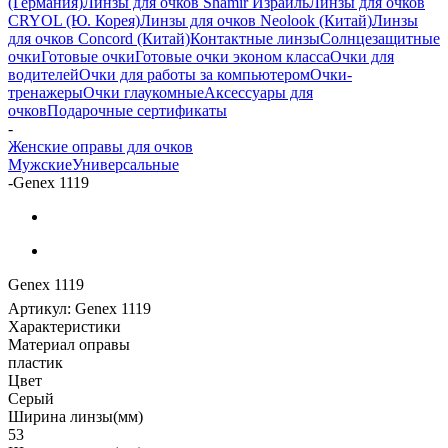
(Германия)
Линзы для очков Shamir Израиль
Линзы для очков
CRYOL (Ю. Корея)
Линзы для очков Neolook (Китай)
Линзы
для очков Concord (Китай)
Контактные линзы
Солнцезащитные
очки
Готовые очки
Готовые очки эконом класса
Очки для
водителей
Очки для работы за компьютером
Очки-
тренажеры
Очки глаукомные
Аксессуары для
очков
Подарочные сертификаты
-
Женские оправы для очков
Мужские
Универсальные
-
Genex 1119
Genex 1119
Артикул:
Genex 1119
Характеристики
Материал оправы
пластик
Цвет
Серый
Ширина линзы(мм)
53