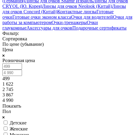
(Германия)
Линзы для очков Shamir Израиль
Линзы для очков
CRYOL (Ю. Корея)
Линзы для очков Neolook (Китай)
Линзы
для очков Concord (Китай)
Контактные линзы
Готовые
очки
Готовые очки эконом класса
Очки для водителей
Очки для
работы за компьютером
Очки-тренажеры
Очки
глаукомные
Аксессуары для очков
Подарочные сертификаты
Фильтр:
Сортировка
По цене (убывание)
Цена
Розничная цена
499
1 622
2 745
3 867
4 990
Показать
Пол
Детские
Женские
Мужские