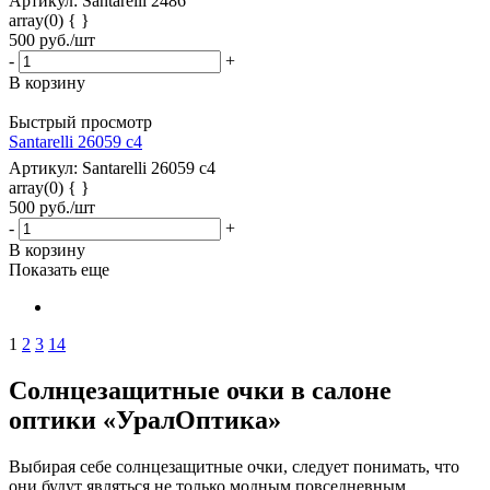
Артикул: Santarelli 2486
array(0) { }
500
руб.
/шт
-
+
В корзину
Быстрый просмотр
Santarelli 26059 с4
Артикул: Santarelli 26059 с4
array(0) { }
500
руб.
/шт
-
+
В корзину
Показать еще
1
2
3
14
Солнцезащитные очки в салоне
оптики «УралОптика»
Выбирая себе солнцезащитные очки, следует понимать, что
они будут являться не только модным повседневным