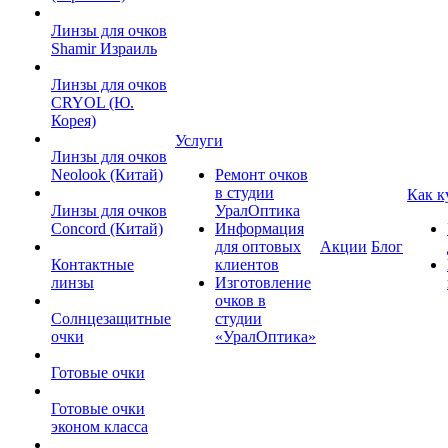
Линзы для очков
Shamir Израиль
Линзы для очков
CRYOL (Ю.
Корея)
Услуги
Линзы для очков
Neolook (Китай)
Ремонт очков
в студии
Как к
Линзы для очков
УралОптика
Concord (Китай)
Информация
для оптовых
Акции
Блог
Контактные
клиентов
линзы
Изготовление
очков в
Солнцезащитные
студии
очки
«УралОптика»
Готовые очки
Готовые очки
эконом класса