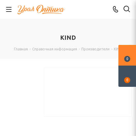
KIND
Главная
-
Справочная информация
-
Производители
-
KIND
0
0