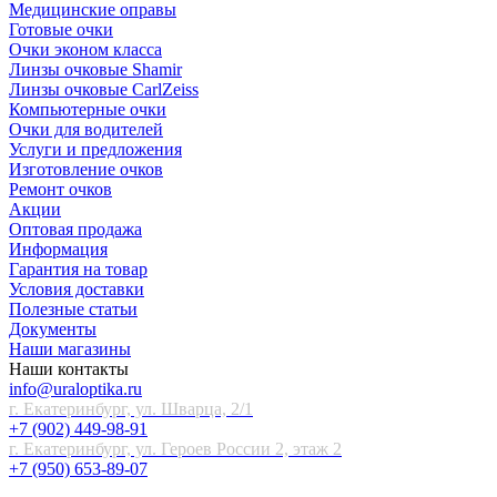
Медицинские оправы
Готовые очки
Очки эконом класса
Линзы очковые Shamir
Линзы очковые CarlZeiss
Компьютерные очки
Очки для водителей
Услуги и предложения
Изготовление очков
Ремонт очков
Акции
Оптовая продажа
Информация
Гарантия на товар
Условия доставки
Полезные статьи
Документы
Наши магазины
Наши контакты
info@uraloptika.ru
г. Екатеринбург, ул. Шварца, 2/1
+7 (902) 449-98-91
г. Екатеринбург, ул. Героев России 2, этаж 2
+7 (950) 653-89-07