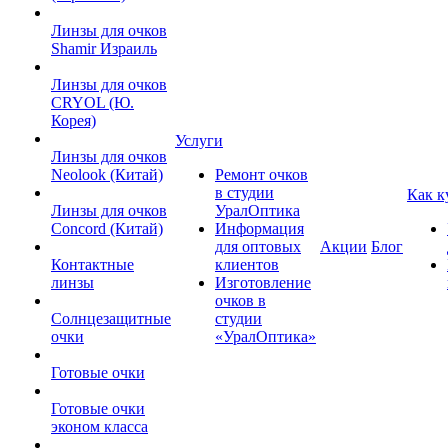
Линзы для очков
Shamir Израиль
Линзы для очков
CRYOL (Ю.
Корея)
Услуги
Линзы для очков
Neolook (Китай)
Ремонт очков
в студии
Как к
Линзы для очков
УралОптика
Concord (Китай)
Информация
для оптовых
Акции
Блог
Контактные
клиентов
линзы
Изготовление
очков в
Солнцезащитные
студии
очки
«УралОптика»
Готовые очки
Готовые очки
эконом класса