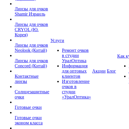
Линзы для очков
Shamir Израиль
Линзы для очков
CRYOL (Ю.
Корея)
Услуги
Линзы для очков
Neolook (Китай)
Ремонт очков
в студии
Как к
Линзы для очков
УралОптика
Concord (Китай)
Информация
для оптовых
Акции
Блог
Контактные
клиентов
линзы
Изготовление
очков в
Солнцезащитные
студии
очки
«УралОптика»
Готовые очки
Готовые очки
эконом класса