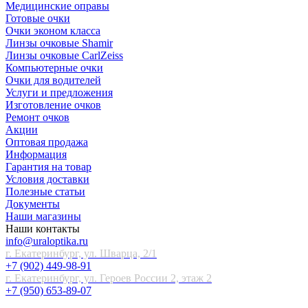
Медицинские оправы
Готовые очки
Очки эконом класса
Линзы очковые Shamir
Линзы очковые CarlZeiss
Компьютерные очки
Очки для водителей
Услуги и предложения
Изготовление очков
Ремонт очков
Акции
Оптовая продажа
Информация
Гарантия на товар
Условия доставки
Полезные статьи
Документы
Наши магазины
Наши контакты
info@uraloptika.ru
г. Екатеринбург, ул. Шварца, 2/1
+7 (902) 449-98-91
г. Екатеринбург, ул. Героев России 2, этаж 2
+7 (950) 653-89-07