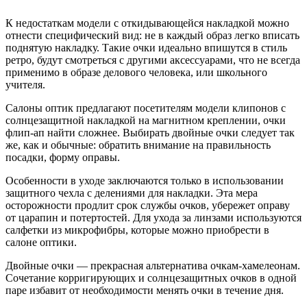
К недостаткам модели с откидывающейся накладкой можно
отнести специфический вид: не в каждый образ легко вписать
поднятую накладку. Такие очки идеально впишутся в стиль
ретро, будут смотреться с другими аксессуарами, что не всегда
применимо в образе делового человека, или школьного
учителя.
Салоны оптик предлагают посетителям модели клипонов с
солнцезащитной накладкой на магнитном креплении, очки
флип-ап найти сложнее. Выбирать двойные очки следует так
же, как и обычные: обратить внимание на правильность
посадки, форму оправы.
Особенности в уходе заключаются только в использовании
защитного чехла с делениями для накладки. Эта мера
осторожности продлит срок службы очков, убережет оправу
от царапин и потертостей. Для ухода за линзами используются
салфетки из микрофибры, которые можно приобрести в
салоне оптики.
Двойные очки — прекрасная альтернатива очкам-хамелеонам.
Сочетание корригирующих и солнцезащитных очков в одной
паре избавит от необходимости менять очки в течение дня.