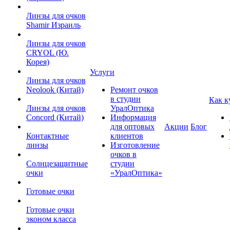
Линзы для очков
Shamir Израиль
Линзы для очков
CRYOL (Ю.
Корея)
Услуги
Линзы для очков
Neolook (Китай)
Ремонт очков
в студии
Как к
Линзы для очков
УралОптика
Concord (Китай)
Информация
для оптовых
Акции
Блог
Контактные
клиентов
линзы
Изготовление
очков в
Солнцезащитные
студии
очки
«УралОптика»
Готовые очки
Готовые очки
эконом класса