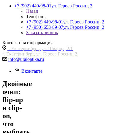
+7 (902) 449-98-91
ул. Героев России, 2
Назад
Телефоны
+7 (902) 449-98-91
ул. Героев России, 2
+7 (950) 653-89-07
ул. Героев России, 2
Заказать звонок
Контактная информация
г. Екатеринбург, ул. Шварца, 2/1
г. Екатеринбург, ул. Героев России, 2
info@uraloptika.ru
Вконтакте
Двойные
очки:
flip-up
и clip-
on,
что
выбрать