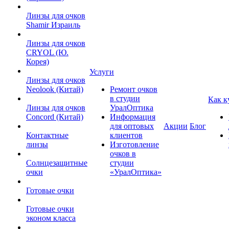
Линзы для очков
Shamir Израиль
Линзы для очков
CRYOL (Ю.
Корея)
Услуги
Линзы для очков
Neolook (Китай)
Ремонт очков
в студии
Как к
Линзы для очков
УралОптика
Concord (Китай)
Информация
для оптовых
Акции
Блог
Контактные
клиентов
линзы
Изготовление
очков в
Солнцезащитные
студии
очки
«УралОптика»
Готовые очки
Готовые очки
эконом класса