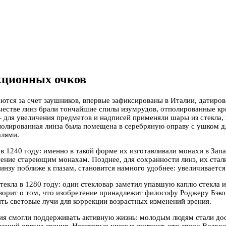
кционных очков
аются за счет заушников, впервые зафиксированы в Италии, датиров
ачестве линз брали тончайшие спилы изумрудов, отполированные кри
 для увеличения предметов и надписей применяли шары из стекла,
тполированная линза была помещена в серебряную оправу с ушком д
алями.
 1240 году: именно в такой форме их изготавливали монахи в Запа
тение стареющим монахам. Позднее, для сохранности линз, их стал
нзу поближе к глазам, становится намного удобнее: увеличивается
екла в 1280 году: один стекловар заметил упавшую каплю стекла и
оворит о том, что изобретение принадлежит философу Роджеру Бэко
ять световые лучи для коррекции возрастных изменений зрения.
ия смогли поддерживать активную жизнь: молодым людям стали дос
нений органа зрения. Некоторые ученые считают, что эпоха Возрож