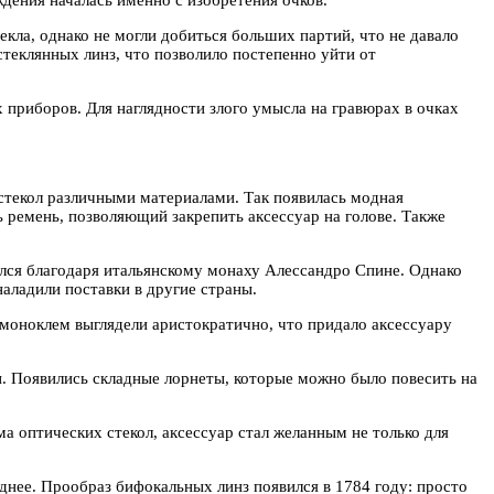
екла, однако не могли добиться больших партий, что не давало
теклянных линз, что позволило постепенно уйти от
 приборов. Для наглядности злого умысла на гравюрах в очках
 стекол различными материалами. Так появилась модная
 ремень, позволяющий закрепить аксессуар на голове. Также
ился благодаря итальянскому монаху Алессандро Спине. Однако
аладили поставки в другие страны.
 моноклем выглядели аристократично, что придало аксессуару
ки. Появились складные лорнеты, которые можно было повесить на
а оптических стекол, аксессуар стал желанным не только для
днее. Прообраз бифокальных линз появился в 1784 году: просто