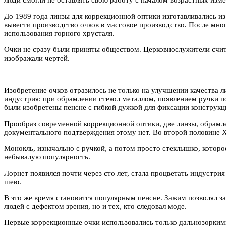
До 1989 года линзы для коррекционной оптики изготавливались из 
вывести производство очков в массовое производство. После мно
использования горного хрусталя.
Очки не сразу были приняты обществом. Церковнослужители счита
изображали чертей.
Изобретение очков отразилось не только на улучшении качества 
индустрия: при обрамлении стекол металлом, появлением ручки п
были изобретены пенсне с гибкой дужкой для фиксации конструкц
Прообраз современной коррекционной оптики, две линзы, обрамле
документального подтверждения этому нет. Во второй половине X
Монокль, изначально с ручкой, а потом просто стеклышко, котор
небывалую популярность.
Лорнет появился почти через сто лет, стала процветать индустри
шею.
В это же время становится популярным пенсне. Зажим позволял за
людей с дефектом зрения, но и тех, кто следовал моде.
Первые коррекционные очки использовались только дальнозоркими