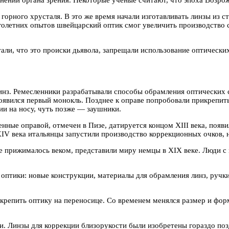
горного хрусталя. В это же время начали изготавливать линзы из ст
голетних опытов швейцарский оптик смог увеличить производство с
ли, что это происки дьявола, запрещали использование оптических
линз. Ремесленники разрабатывали способы обрамления оптических
оявился первый монокль. Позднее к оправе попробовали прикрепить
ии на носу, чуть позже — заушники.
нные оправой, отмечен в Пизе, датируется концом XIII века, появ
IV века итальянцы запустили производство коррекционных очков, н
ое прижималось веком, представили миру немцы в XIX веке. Люди с
я оптики: новые конструкции, материалы для обрамления линз, руч
крепить оптику на переносице. Со временем менялся размер и форм
. Линзы для коррекции близорукости были изобретены гораздо поз