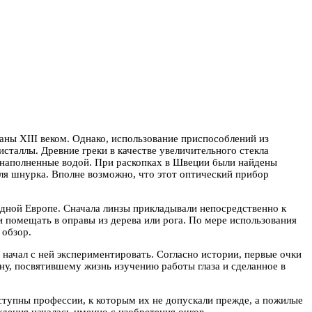
аны XIII веком. Однако, использование приспособлений из
сталлы. Древние греки в качестве увеличительного стекла
 наполненные водой. При раскопках в Швеции были найдены
ля шнурка. Вполне возможно, что этот оптический прибор
дной Европе. Сначала линзы прикладывали непосредственно к
и помещать в оправы из дерева или рога. По мере использования
 обзор.
 начал с ней экспериментировать. Согласно истории, первые очки
ну, посвятившему жизнь изучению работы глаза и сделанное в
тупны профессии, к которым их не допускали прежде, а пожилые
дения началась именно с изобретения очков.