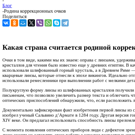
-
Блог
-
Родина коррекционных очков
Поделиться
Какая страна считается родиной корре
Очки в том виде, какими мы их знаем: оправа с линзами, удержив
кристаллов для чтения было известно еще у древних египтян. В к
использовали шлифованный горный хрусталь, а в Древнем Риме —
кварцевые линзы, которые отнесли к эпохе викингов. Идеально о
использовали ремесленники при выполнении работ с мелкими дет
Полукруглую форму линзы из шлифованных кристаллов получили в
письменам, что позволяло увеличить размер текста и облегчить ч
оптических приспособлений обнаружили, что, если расположить ли
Документально зафиксирован факт изобретения первой линзы из ст
изобрел ученый Сальвино д’Армате в 1284 году. Другая версия г
XIV веке. Он предлагал использовать способность линзы преломл
С момента появления оптических приборов люди с дефектом зрен
люди смогли не оставлять свою работу с началом возрастных изме