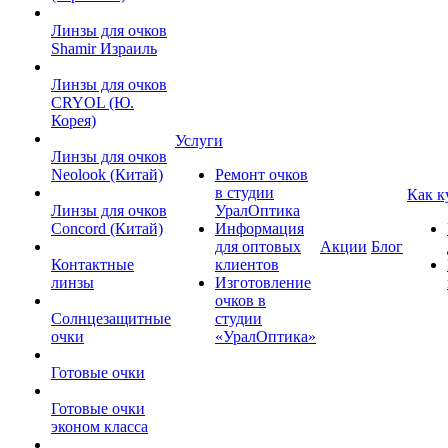
Линзы для очков
Shamir Израиль
Линзы для очков
CRYOL (Ю.
Корея)
Услуги
Линзы для очков
Neolook (Китай)
Ремонт очков
в студии
Как к
Линзы для очков
УралОптика
Concord (Китай)
Информация
для оптовых
Акции
Блог
Контактные
клиентов
линзы
Изготовление
очков в
Солнцезащитные
студии
очки
«УралОптика»
Готовые очки
Готовые очки
эконом класса