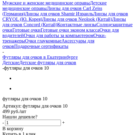
Мужские и женские медицинские оправы
Детские
медицинские оправы
Линзы для очков Carl Zeiss
(Германия)
Линзы для очков Shamir Израиль
Линзы для очков
CRYOL (Ю. Корея)
Линзы для очков Neolook (Китай)
Линзы
для очков Concord (Китай)
Контактные линзы
Солнцезащитные
очки
Готовые очки
Готовые очки эконом класса
Очки для
водителей
Очки для работы за компьютером
Очки-
тренажеры
Очки глаукомные
Аксессуары для
очков
Подарочные сертификаты
-
Футляры для очков в Екатеринбурге
Детские
Детские футляры для очков
-
футляры для очков 10
футляры для очков 10
Артикул:
футляры для очков 10
499
руб.
/шт
Нашли дешевле?
-
+
В корзину
Купить в 1 клик