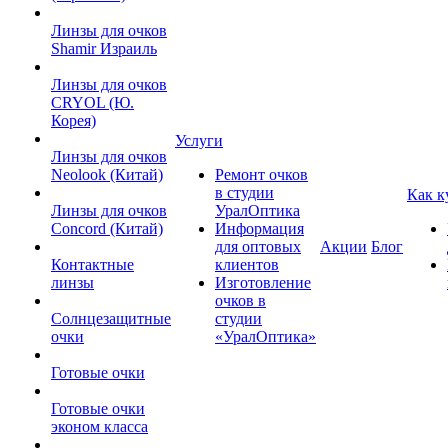
Линзы для очков
Shamir Израиль
Линзы для очков
CRYOL (Ю.
Корея)
Услуги
Линзы для очков
Neolook (Китай)
Ремонт очков
в студии
Как к
Линзы для очков
УралОптика
Concord (Китай)
Информация
для оптовых
Акции
Блог
Контактные
клиентов
линзы
Изготовление
очков в
Солнцезащитные
студии
очки
«УралОптика»
Готовые очки
Готовые очки
эконом класса