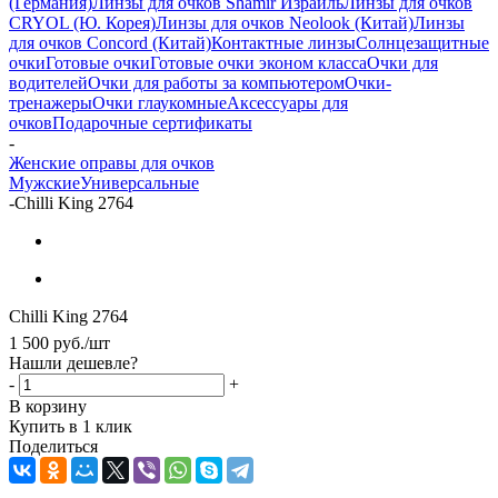
(Германия)
Линзы для очков Shamir Израиль
Линзы для очков
CRYOL (Ю. Корея)
Линзы для очков Neolook (Китай)
Линзы
для очков Concord (Китай)
Контактные линзы
Солнцезащитные
очки
Готовые очки
Готовые очки эконом класса
Очки для
водителей
Очки для работы за компьютером
Очки-
тренажеры
Очки глаукомные
Аксессуары для
очков
Подарочные сертификаты
-
Женские оправы для очков
Мужские
Универсальные
-
Chilli King 2764
Chilli King 2764
1 500
руб.
/шт
Нашли дешевле?
-
+
В корзину
Купить в 1 клик
Поделиться