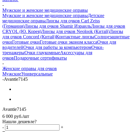
-
Мужские и женские медицинские оправы
Мужские и женские медицинские оправы
Детские
медицинские оправы
Линзы для очков Carl Zeiss
(Германия)
Линзы для очков Shamir Израиль
Линзы для очков
CRYOL (Ю. Корея)
Линзы для очков Neolook (Китай)
Линзы
для очков Concord (Китай)
Контактные линзы
Солнцезащитные
очки
Готовые очки
Готовые очки эконом класса
Очки для
водителей
Очки для работы за компьютером
Очки-
тренажеры
Очки глаукомные
Аксессуары для
очков
Подарочные сертификаты
-
Женские оправы для очков
Мужские
Универсальные
-
Avantie7145
Avantie7145
6 000
руб.
/шт
Нашли дешевле?
-
+