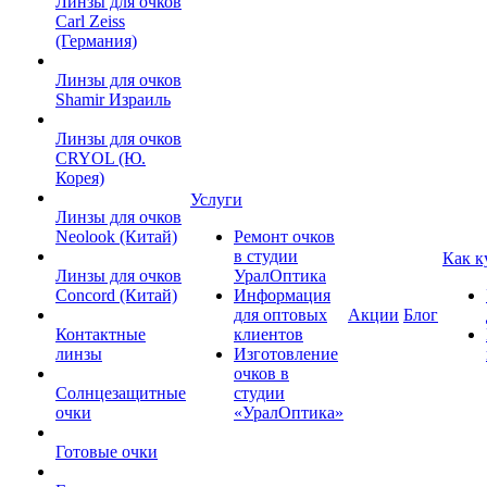
Линзы для очков
Carl Zeiss
(Германия)
Линзы для очков
Shamir Израиль
Линзы для очков
CRYOL (Ю.
Корея)
Услуги
Линзы для очков
Neolook (Китай)
Ремонт очков
в студии
Как к
Линзы для очков
УралОптика
Concord (Китай)
Информация
для оптовых
Акции
Блог
Контактные
клиентов
линзы
Изготовление
очков в
Солнцезащитные
студии
очки
«УралОптика»
Готовые очки