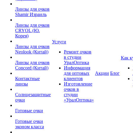
Линзы для очков
Shamir Израиль
Линзы для очков
CRYOL (Ю.
Корея)
Услуги
Линзы для очков
Neolook (Китай)
Ремонт очков
в студии
Как к
Линзы для очков
УралОптика
Concord (Китай)
Информация
для оптовых
Акции
Блог
Контактные
клиентов
линзы
Изготовление
очков в
Солнцезащитные
студии
очки
«УралОптика»
Готовые очки
Готовые очки
эконом класса