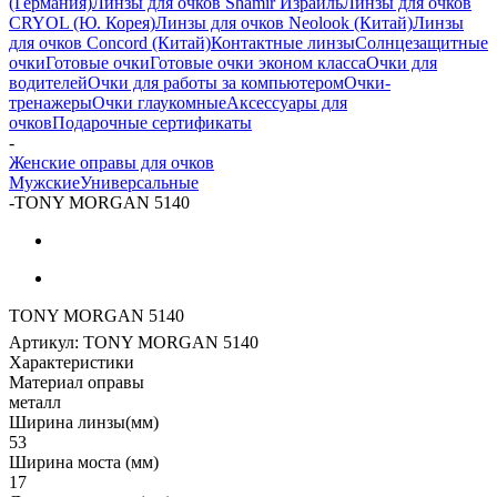
(Германия)
Линзы для очков Shamir Израиль
Линзы для очков
CRYOL (Ю. Корея)
Линзы для очков Neolook (Китай)
Линзы
для очков Concord (Китай)
Контактные линзы
Солнцезащитные
очки
Готовые очки
Готовые очки эконом класса
Очки для
водителей
Очки для работы за компьютером
Очки-
тренажеры
Очки глаукомные
Аксессуары для
очков
Подарочные сертификаты
-
Женские оправы для очков
Мужские
Универсальные
-
TONY MORGAN 5140
TONY MORGAN 5140
Артикул:
TONY MORGAN 5140
Характеристики
Материал оправы
металл
Ширина линзы(мм)
53
Ширина моста (мм)
17