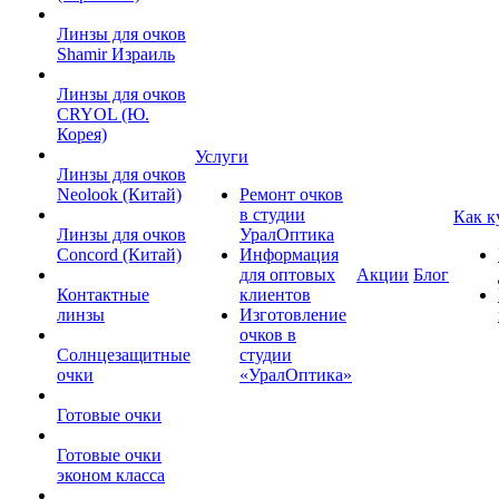
Линзы для очков
Shamir Израиль
Линзы для очков
CRYOL (Ю.
Корея)
Услуги
Линзы для очков
Neolook (Китай)
Ремонт очков
в студии
Как к
Линзы для очков
УралОптика
Concord (Китай)
Информация
для оптовых
Акции
Блог
Контактные
клиентов
линзы
Изготовление
очков в
Солнцезащитные
студии
очки
«УралОптика»
Готовые очки
Готовые очки
эконом класса