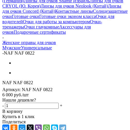
(Германия)
Линзы для очков Shamir Израиль
Линзы для очков
CRYOL (Ю. Корея)
Линзы для очков Neolook (Китай)
Линзы
для очков Concord (Китай)
Контактные линзы
Солнцезащитные
очки
Готовые очки
Готовые очки эконом класса
Очки для
водителей
Очки для работы за компьютером
Очки-
тренажеры
Очки глаукомные
Аксессуары для
очков
Подарочные сертификаты
-
Женские оправы для очков
Мужские
Универсальные
-
NAF NAF 0822
NAF NAF 0822
Артикул:
NAF NAF 0822
6 000
руб.
/шт
Нашли дешевле?
-
+
В корзину
Купить в 1 клик
Поделиться