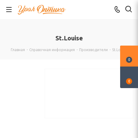
St.Louise
Главная
-
Справочная информация
-
Производители
-
St.Louise
0
0