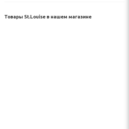
Товары St.Louise в нашем магазине
Женская оправа для очков St. Louise 4272